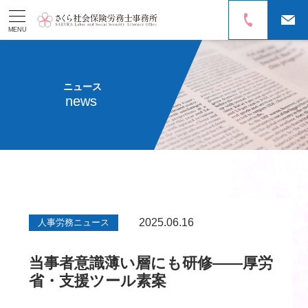
MENU
ニュース
news
2025.06.16
人事労務ニュース
当事者意識薄い層にも研修――厚労
省・支援ツール素案