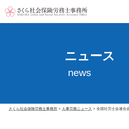
ニュース
news
さくら社会保険労務士事務所
>
人事労務ニュース
>
全国社労士会連合