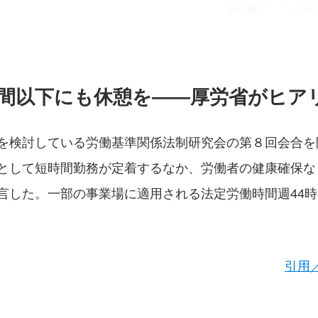
間以下にも休憩を――厚労省がヒア
を検討している労働基準関係法制研究会の第８回会合を
として短時間勤務が定着するなか、労働者の健康確保な
言した。一部の事業場に適用される法定労働時間週44
引用