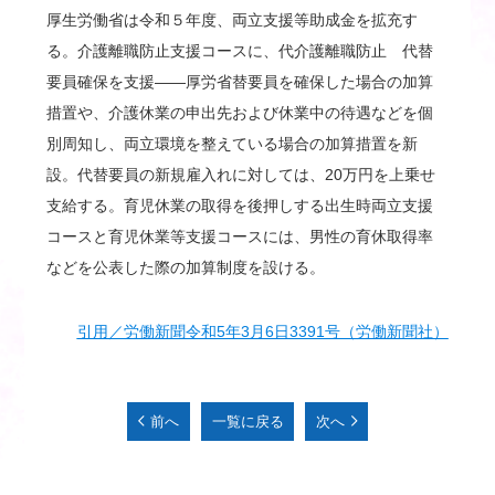
厚生労働省は令和５年度、両立支援等助成金を拡充す
る。介護離職防止支援コースに、代介護離職防止 代替
要員確保を支援――厚労省替要員を確保した場合の加算
措置や、介護休業の申出先および休業中の待遇などを個
別周知し、両立環境を整えている場合の加算措置を新
設。代替要員の新規雇入れに対しては、20万円を上乗せ
支給する。育児休業の取得を後押しする出生時両立支援
コースと育児休業等支援コースには、男性の育休取得率
などを公表した際の加算制度を設ける。
引用／労働新聞令和5年3月6日3391号（労働新聞社）
前へ
一覧に戻る
次へ