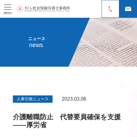
MENU
ニュース
news
2023.03.06
人事労務ニュース
介護離職防止 代替要員確保を支援
――厚労省